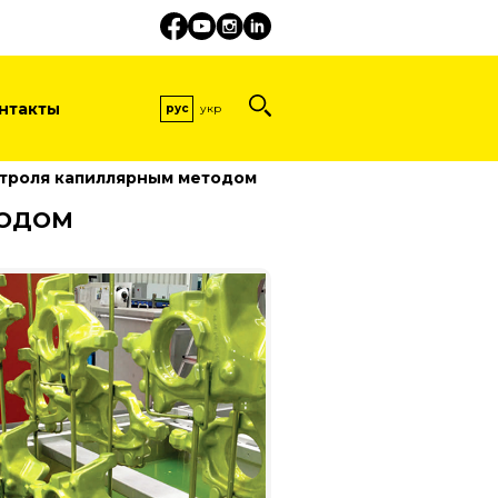
нтакты
рус
укр
нтроля капиллярным методом
ТОДОМ