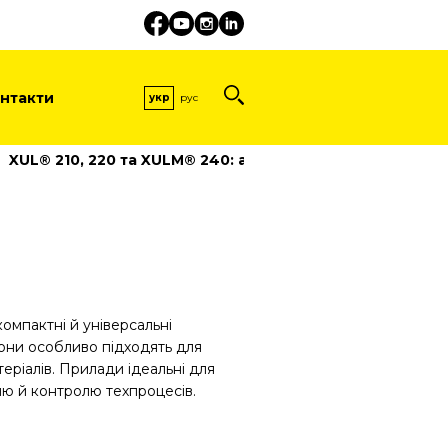
нтакти
укр
рус
XUL® 210, 220 та XULM® 240: аналіз і контроль якості
мпактні й універсальні
Вони особливо підходять для
еріалів. Прилади ідеальні для
лю й контролю техпроцесів.