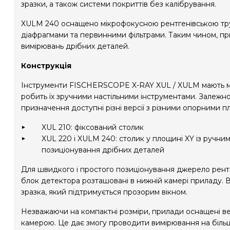
зразки, а також системи покриттів без калібрування.
XULM 240 оснащено мікрофокусною рентгенівською тр
діафрагмами та первинними фільтрами. Таким чином, пр
вимірювань дрібних деталей.
Конструкція
Інструменти FISCHERSCOPE X-RAY XUL / XULM мають м
робить їх зручними настільними інструментами. Залежно
призначення доступні різні версії з різними опорними 
XUL 210: фіксований столик
XUL 220 і XULM 240: столик у площині XY із ручни
позиціонування дрібних деталей
Для швидкого і простого позиціонування джерело рент
блок детектора розташовані в нижній камері приладу. 
зразка, який підтримується прозорим вікном.
Незважаючи на компактні розміри, прилади оснащені 
камерою. Це дає змогу проводити вимірювання на більш