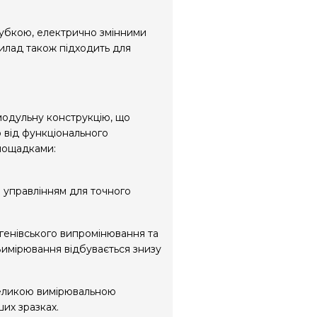
убкою, електрично змінними
илад також підходить для
одульну конструкцію, що
 від функціонального
площадками:
м управлінням для точного
генівського випромінювання та
Вимірювання відбувається знизу
великою вимірювальною
их зразках.