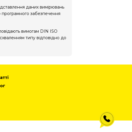
редставлення даних вимірювань
о програмного забезпечення
повідають вимогам DIN ISO
 схваленням типу відповідно до
атті
ог