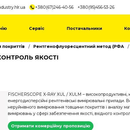
dustry.hlr.ua
+380(67)246-40-56
+380(95)456-53-26
нію
Сервіс
Постачальники
Ко
 покриттів
Рентгенофлуоресцентний метод (РФА
І КОНТРОЛЬ ЯКОСТІ
FISCHERSCOPE X-RAY XUL / XULM – високопродуктивні, ко
енергодисперсійні рентгенівські вимірювальні прилади. 
неруйнівного вимірювання товщини покриттів і аналізу мат
вимірювань у сфері забезпечення якості, вхідного контро
Отримати комерційну пропозицію