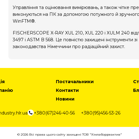
Управління та оцінювання вимірювань, а також чітке п
виконуються на ПК за допомогою потужного й зручног
WinFTM®.
FISCHERSCOPE X-RAY XUL 210, XUL 220 і XULM 240 від
3497 і ASTM B 568. Це повністю захищені інструменти зі
законодавства Німеччини про радіаційний захист.
ія
Постачальники
Ст
панію
Контакти
Бл
Новини
dustry.hlr.ua
+380(67)246-40-56
+380(95)456-53-26
© 2026 Всі права цього сайту захищені ТОВ "Хімлаборреактив"