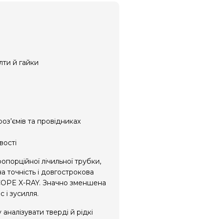
лти й гайки
оз’ємів та провідниках
вості
порційної лічильної трубки,
а точність і довгострокова
SCOPE X-RAY. Значно зменшена
 і зусилля.
налізувати тверді й рідкі