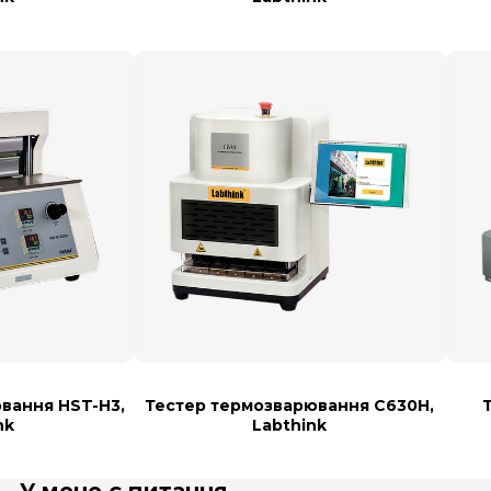
вання HST-H3,
Тестер термозварювання С630Н,
nk
Labthink
У мене є питання...