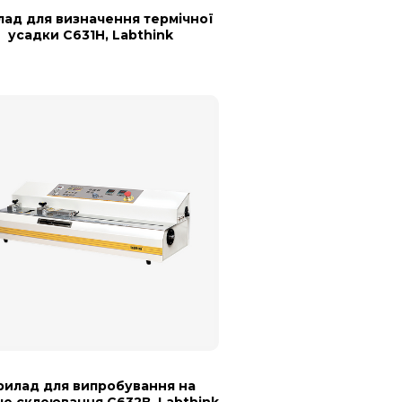
лад для визначення термічної
усадки С631Н, Labthink
рилад для випробування на
че склеювання С632В, Labthink