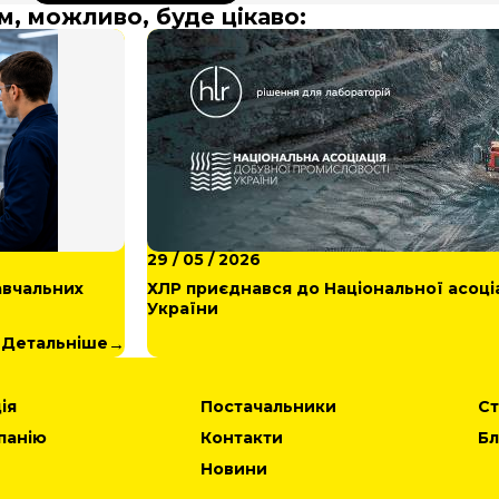
м, можливо, буде цікаво:
29 / 05 / 2026
авчальних
ХЛР приєднався до Національної асоці
України
Детальніше
ія
Постачальники
Ст
панію
Контакти
Бл
Новини