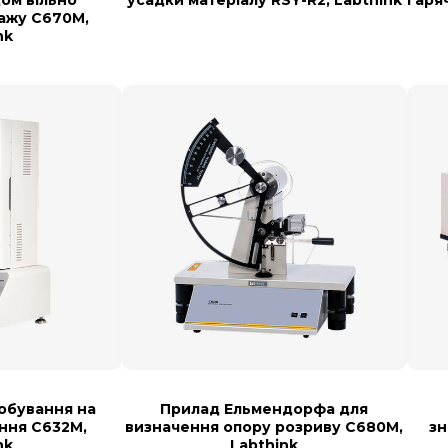
ажу C670M,
nk
обування на
Прилад Ельмендорфа для
ння С632М,
визначення опору розриву С680М,
зн
nk
Labthink