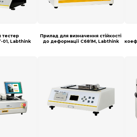
 тестер
Прилад для визначення стійкості
-01, Labthink
до деформації C681M, Labthink
коеф