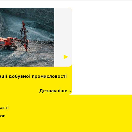
29 / 05 / 2026
ації добувної промисловості
XXIV Міжнародний про
виробництва
Детальніше
атті
ог