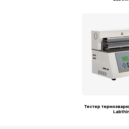
Тестер термозварю
Labthi