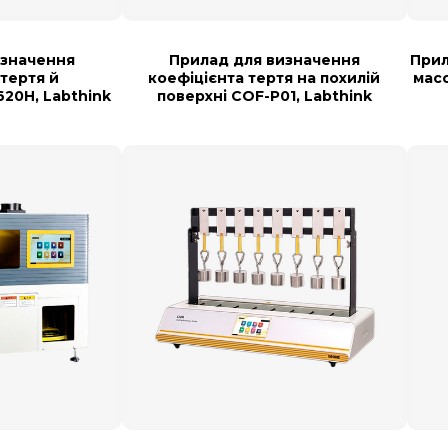
изначення
Прилад для визначення
Прил
 тертя й
коефіцієнта тертя на похилій
мас
20Н, Labthink
поверхні COF-P01, Labthink