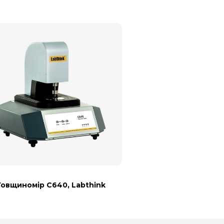
Товщиномір С640, Labthink