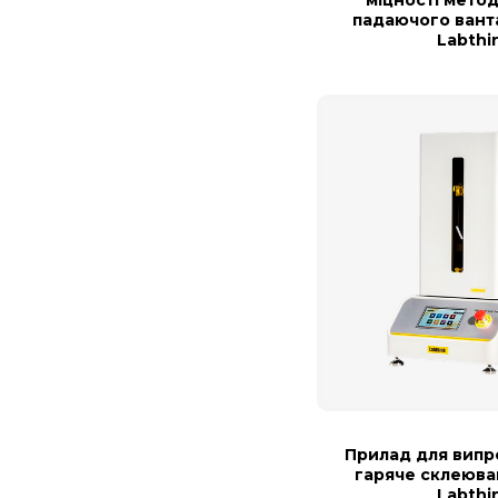
падаючого вант
Labthi
Прилад для випр
гаряче склеюва
Labthi