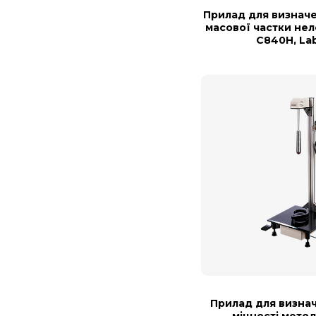
Прилад для визначе
масової частки не
С840H, La
Прилад для визна
міцності мето