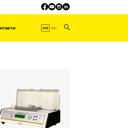
нтакти
укр
рус