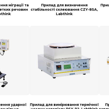
ння міграції та
Прилад для визначення
При
летких речовин
стабільності склеювання CZY-8SA,
bthink
Labthink
чення ударної
Прилад для вимірювання термічної
П
дом вільно
усадки матеріалу RSY-R2, Labthink
гаря