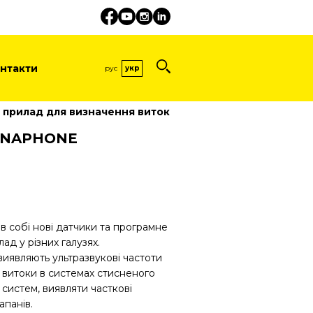
нтакти
рус
укр
прилад для визначення витоків та часткових розряді
ONAPHONE
собі нові датчики та програмне
ад у різних галузях.
 виявляють ультразвукові частоти
и витоки в системах стисненого
 систем, виявляти часткові
апанів.