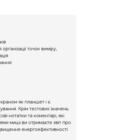
ків
рганізації точок виміру,
ація
вання
краном як планшет і є
ування. Крім тестових значень
ові нотатки та коментарі, які
ями миші ви отримаєте звіт про
ідвищення енергоефективності