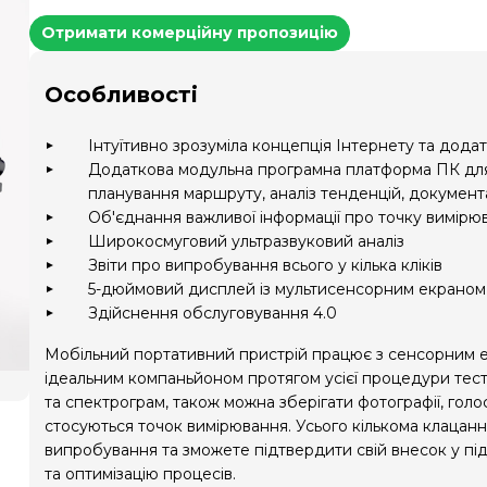
Отримати комерційну пропозицію
Особливості
Інтуїтивно зрозуміла концепція Інтернету та додат
Додаткова модульна програмна платформа ПК для о
планування маршруту, аналіз тенденцій
,
документ
Об'єднання важливої інформації про точку вимірю
Широкосмуговий ультразвуковий аналіз
Звіти про випробування всього у кілька кліків
5-дюймовий дисплей із мультисенсорним екраном
Здійснення обслуговування 4.0
Мобільний портативний пристрій працює з сенсорним е
ідеальним компаньйоном протягом усієї процедури тест
та спектрограм, також можна зберігати фотографії, голос
стосуються точок вимірювання. Усього кількома клацанн
випробування та зможете підтвердити свій внесок у п
та оптимізацію процесів.