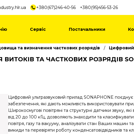
dustry.hlr.ua
+380(67)246-40-56
+380(95)456-53-26
нію
Сервіс
Постачальники
Ко
довища та визначення часткових розрядів
Цифровий 
ВИТОКІВ ТА ЧАСТКОВИХ РОЗРЯДІВ S
Цифровий ультразвуковий прилад SONAPHONE поєднує в 
забезпечення, які дають можливість використовувати прил
Широкосмугові повітряні та структурні датчики звуку, які
від 20 до 100 кГц, дозволяють знаходити та класифікуват
повітря, газу та вакууму, аналізувати стан Ваших машин та
викиди та перевіряти роботу конденсатовідвідників та кл